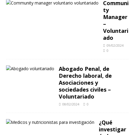
Communi
ty
Manager
–
Voluntari
ado
09/02/2024
0
Abogado Penal, de
Derecho laboral, de
Asociaciones y
sociedades civiles –
Voluntariado
08/02/2024
0
¿Qué
investigar