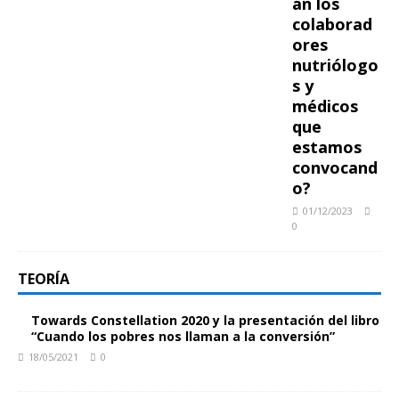
án los
colaborad
ores
nutriólogo
s y
médicos
que
estamos
convocand
o?
01/12/2023
0
TEORÍA
Towards Constellation 2020 y la presentación del libro
“Cuando los pobres nos llaman a la conversión”
18/05/2021
0