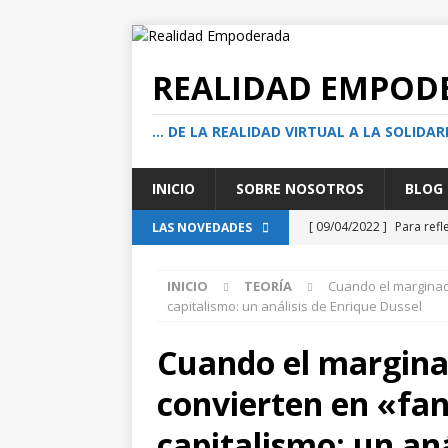
REALIDAD EMPOD
… DE LA REALIDAD VIRTUAL A LA SOLIDAR
INICIO
SOBRE NOSOTROS
BLOG
[ 09/04/2022 ]
Para refl
LAS NOVEDADES
acción social solidaria?
INICIO
TEORÍA
Cuando el marginado
[ 05/08/2026 ]
El actuar
capitalismo: un análisis de Enrique Dussel
transformadoras
TE
Cuando el marginad
[ 01/08/2026 ]
Cuando e
convierten en «fa
encuentro en la calle
[ 13/07/2026 ]
¿Ser buen
capitalismo: un aná