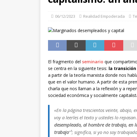
VOLUNTARIOS
[ 06/03/2026 ]
Desarroll
06/12/2023
Realidad Empoderada
Te
decolonizadora
AVA
[ 27/11/2025 ]
Eventos p
simulaciones y compor
[ 13/11/2025 ]
¿Por qué
El fragmento del
seminario
que compartimos 
se centra en la siguiente tesis:
la transició
a partir de la teoría marxista donde nos habl
que en el valor humano. A partir de esta pr
charla que nos llaman a la reflexión y a repen
sociedad económica y socialmente capitalist
«En la página trescientos veinte, abajo, 
voy a leerles el texto y ustedes lo repasan.
desempleado, al hombre de trabajo, en l
trabajo
”¹; significa, si yo no soy trabaja