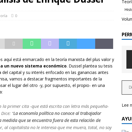
Teorí
His
o de nuevas estructuras flexibles para una opción
oría
0
Volun
NCES DE REALIDAD EMPODERADA
PER
rogramables la base para la simplificación y eficientización de
tamientos
AVANCES DE REALIDAD EMPODERADA
 Realidad Empoderada es una acción social?
TEORÍA
aquí está enmarcado en la teoría marxista del plus valor y
n a un nuevo sistema económico
. Dussel plantea su tesis
a del capital y su interés enfocado en las ganancias antes
emisa, vamos a destacar fragmentos importantes de la
sar el lugar del otro -y, por supuesto, el propio- en una
a:
Lee 
en la primer cita -que está escrita con letra más pequeña-
 Dice: “
La economía política no conoce al trabajador
AYU
a medida que se encuentra fuera de esta relación de
dor, al capitalista no le interesa que me muera, total, no soy