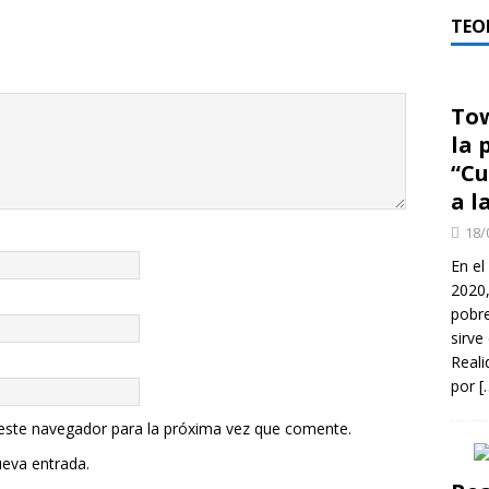
TEO
Tow
la 
“Cu
a l
18/
En el
2020
pobre
sirve
Reali
por
[
 este navegador para la próxima vez que comente.
ueva entrada.