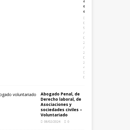
a
d
o
0
9
/
0
2
/
2
0
2
4
0
Abogado Penal, de
Derecho laboral, de
Asociaciones y
sociedades civiles –
Voluntariado
08/02/2024
0