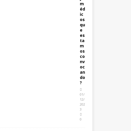
m
éd
ic
os
qu
e
es
ta
m
os
co
nv
oc
an
do
?
01/
12/
202
3
0