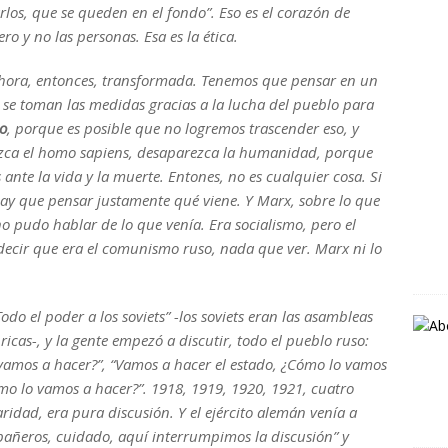
los, que se queden en el fondo”. Eso es el corazón de
ro y no las personas. Esa es la ética.
 ahora, entonces, transformada. Tenemos que pensar en un
se toman las medidas gracias a la lucha del pueblo para
mo
, porque es posible que no logremos trascender eso, y
ezca el homo sapiens, desaparezca la humanidad, porque
ante la vida y la muerte. Entones, no es cualquier cosa. Si
hay que pensar justamente qué viene. Y Marx, sobre lo que
no pudo hablar de lo que venía. Era socialismo, pero el
decir que era el comunismo ruso, nada que ver. Marx ni lo
o el poder a los soviets” -los soviets eran las asambleas
ricas-, y la gente empezó a discutir, todo el pueblo ruso:
vamos a hacer?”, “Vamos a hacer el estado, ¿Cómo lo vamos
ómo lo vamos a hacer?”. 1918, 1919, 1920, 1921, cuatro
ridad, era pura discusión. Y el ejército alemán venía a
pañeros, cuidado, aquí interrumpimos la discusión” y