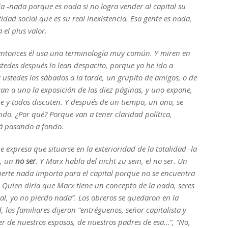
a -nada porque es nada si no logra vender al capital su
idad social que es su real inexistencia. Esa gente es nada,
 el plus valor.
 entonces él usa una terminología muy común. Y miren en
ustedes después lo lean despacito, porque yo he ido a
r ustedes los sábados a la tarde, un grupito de amigos, o de
rgan a uno la exposición de las diez páginas, y uno expone,
one y todos discuten. Y después de un tiempo, un año, se
ondo. ¿Por qué? Porque van a tener claridad política,
tá pasando a fondo.
ue expresa que situarse en la exterioridad de la totalidad -la
a, un
no ser
. Y Marx habla del
nicht zu sein
, el no ser. Un
uerte nada importa para el capital porque no se encuentra
. Quien diría que Marx tiene un concepto de la nada, seres
l, yo no pierdo nada”. Los obreros se quedaron en la
los familiares dijeron “entréguenos, señor capitalista y
r de nuestros esposos, de nuestros padres de esa…”, “No,