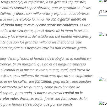
engo trabajo, al capitalista, a los grandes capitalistas,
re Andrés Manuel López obrador, que se apropiaron de las
¡TE
 Salinas- y ahora son millonarios y explotan a los obreros
eros porque explotó la mina,
no van a gastar dinero en
n el fondo porque es muy caro sacar sus cadáveres
. Es una
níaca de esta gente, que el dinero de la mina lo recibió
ado, y las empresas del estado son del pueblo mexicano, y
gente que son los grandes millonarios mexicanos, que
ara mejorar sus negocios -que los han recibidos gratis-.
jador desempleado, al hombre de trabajo, en la medida en
 trabajo. Si un marginal que no es de ninguna empresa
 el capital es lo mismo si vive o muere, total, está fuera de
dice Marx, esos millones de mexicanos que no son empleados
nden en las calles, son
fantasmas
,
gespenster
, que quedan
encia abstracta del ser humano, como puro hombre de
l capital, pues nada,
si nace o muere al capital no le
r plus valor
. Entonces están fuera, son fantasmas. Es la
mo puro hombre de trabajo, que por eso puede