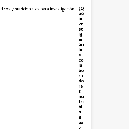
¿Q
ué
in
ve
st
ig
ar
án
lo
s
co
la
bo
ra
do
re
s
nu
tri
ól
o
g
os
y