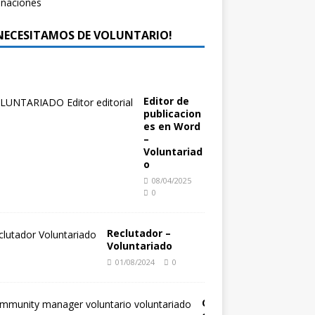
 NECESITAMOS DE VOLUNTARIO!
Editor de
publicacion
es en Word
–
Voluntariad
o
08/04/2025
0
Reclutador –
Voluntariado
01/08/2024
0
C