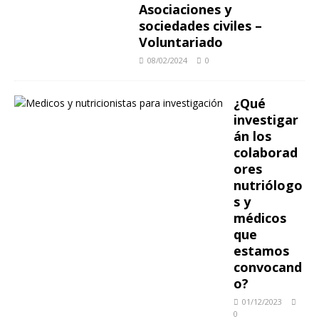
Asociaciones y
sociedades civiles –
Voluntariado
08/02/2024
0
¿Qué
investigar
án los
colaborad
ores
nutriólogo
s y
médicos
que
estamos
convocand
o?
01/12/2023
0