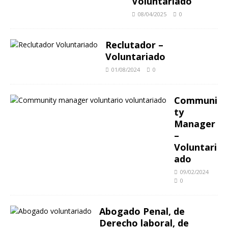
Voluntariado
08/04/2025
0
Reclutador –
Voluntariado
01/08/2024
0
Communi
ty
Manager
–
Voluntari
ado
09/02/2024
0
Abogado Penal, de
Derecho laboral, de