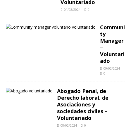
Voluntariado
01/08/2024
0
Communi
ty
Manager
–
Voluntari
ado
09/02/2024
0
Abogado Penal, de
Derecho laboral, de
Asociaciones y
sociedades civiles –
Voluntariado
08/02/2024
0