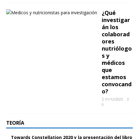
¿Qué
investigar
án los
colaborad
ores
nutriólogo
s y
médicos
que
estamos
convocand
o?
01/12/2023
0
TEORÍA
Towards Constellation 2020 y la presentación del libro