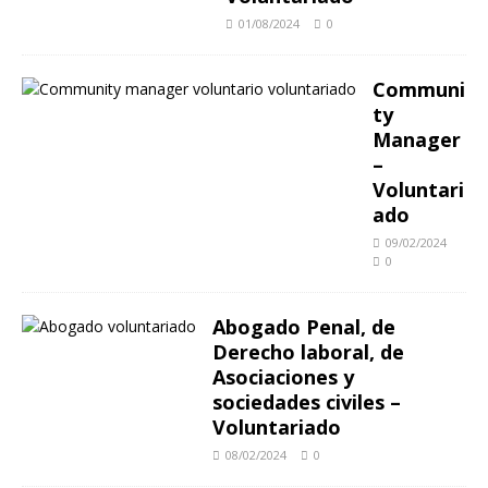
01/08/2024
0
Communi
ty
Manager
–
Voluntari
ado
09/02/2024
0
Abogado Penal, de
Derecho laboral, de
Asociaciones y
sociedades civiles –
Voluntariado
08/02/2024
0