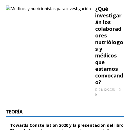
¿Qué
investigar
án los
colaborad
ores
nutriólogo
s y
médicos
que
estamos
convocand
o?
01/12/2023
0
TEORÍA
Towards Constellation 2020 y la presentación del libro