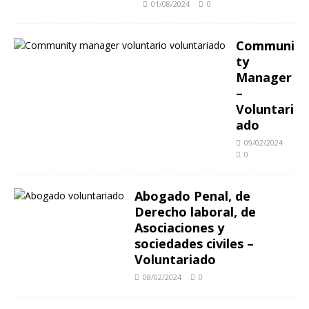
01/08/2024
0
Communi
ty
Manager
–
Voluntari
ado
09/02/2024
0
Abogado Penal, de
Derecho laboral, de
Asociaciones y
sociedades civiles –
Voluntariado
08/02/2024
0