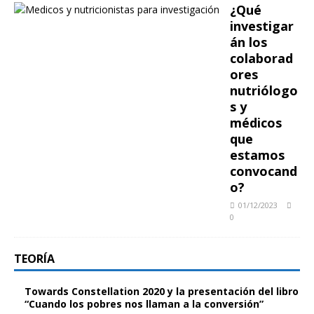
¿Qué
investigar
án los
colaborad
ores
nutriólogo
s y
médicos
que
estamos
convocand
o?
01/12/2023
0
TEORÍA
Towards Constellation 2020 y la presentación del libro
“Cuando los pobres nos llaman a la conversión”