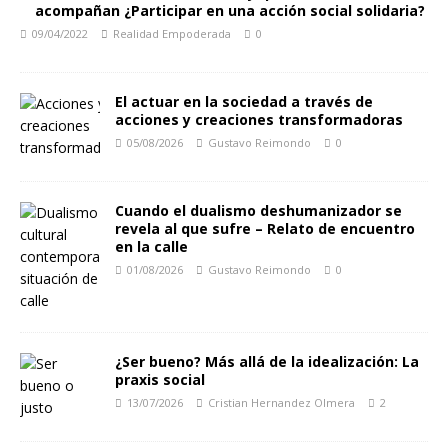
acompañan ¿Participar en una acción social solidaria?
09/04/2022
Realidad Empoderada
0
El actuar en la sociedad a través de
acciones y creaciones transformadoras
05/08/2026
Gustavo Reimondo
0
Cuando el dualismo deshumanizador se
revela al que sufre – Relato de encuentro
en la calle
01/08/2026
Gustavo Reimondo
0
¿Ser bueno? Más allá de la idealización: La
praxis social
13/07/2026
Cristian Hernandez Olmera
2