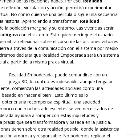
 medio de las relaciones dadas. Por eso,
Realidad
e reflexión, vinculación y acción, permitirá experimentar
virtual. No como quien ve una película o sigue una secuencia
ia historia. ¡Aprendiendo a transformar!
Realidad
 la población marginal y su entorno. Las vivencias serán
ialógica
con el sistema. Esto quiere decir que el usuario
permitirá reflexionar sobre el curso de las acciones virtuales
 cierra a través de la comunicación con el sistema por medio
Podremos declarar que Realidad Empoderada será un sistema
l a partir de la misma praxis virtual.
Realidad Empoderada, puede confundirse con un
juego 3D, lo cual no es indeseable, aunque tenga un
mente, comienzan las actividades sociales como una
 basado en “hacer el bien”. Esto último es lo
ra obtener una recompensa espiritual, una saciedad
tampoco que muchos adolescentes se ven necesitados de
oderada ayudará a romper con estas inquietudes y
na praxis que sea transformadora y basada en la justicia.
onas tienen sobre otra realidad posible, donde la asistencia
la acción amorosa y responsable. No podemos replicar el