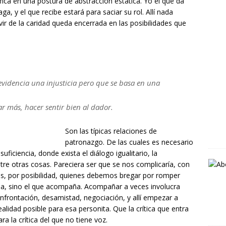
ica en una postura de abstracción estática. Yo el que da
ga, y el que recibe estará para saciar su rol. Allí nada
vir de la caridad queda encerrada en las posibilidades que
videncia una injusticia pero que se basa en una
r más, hacer sentir bien al dador.
Son las típicas relaciones de
patronazgo. De las cuales es necesario
ficiencia, donde exista el diálogo igualitario, la
tre otras cosas. Pareciera ser que se nos complicaría, con
os, por posibilidad, quienes debemos bregar por romper
iba, sino el que acompaña. Acompañar a veces involucra
onfrontación, desamistad, negociación, y allí empezar a
ealidad posible para esa personita. Que la crítica que entra
ra la crítica del que no tiene voz.