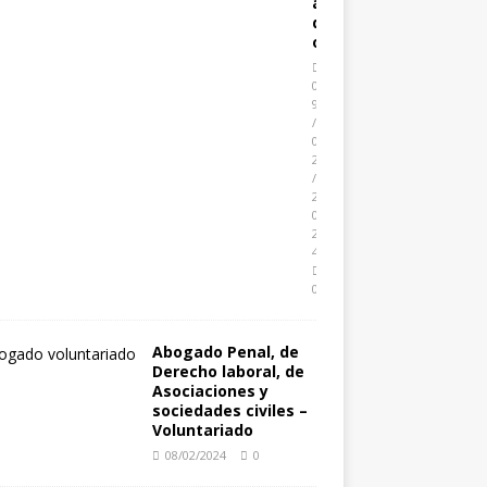
a
d
o
0
9
/
0
2
/
2
0
2
4
0
Abogado Penal, de
Derecho laboral, de
Asociaciones y
sociedades civiles –
Voluntariado
08/02/2024
0