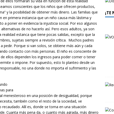
 de ellos formarán su vida en función de esta realidad
. Seamos conscientes que los niños que ofrecen productos,
ma” y la posibilidad de obtener más dinero. Las familias que
¡TE
en en primera instancia que un niño causa más lástima y
o a poner en evidencia la injusticia social. Por eso algunos
 alternativas de no hacerlo así. Pero esos adultos, ya son
a realidad estanca que tiene pocas salidas, excepto que la
mbres, sujetas siempre a revisión crítica. Muchos padres
 a pedir. Porque si van solos, se obtiene más aún y cada
rando contacto con más personas. El niño es consciente de
e de ellos dependen los ingresos para poder comer o tener
 permite o impone. Por supuesto, esto lo planteo desde un
esponsable, no una donde no importa el sufrimiento y las
gundo
gnas para
 al menesteroso en una posición de desigualdad, porque
necesita, también como el resto de la sociedad, ve
o recaudado. Allí es, donde se torna en una situación
 pide. Cuanta más pena da, o cuanto más agrada, más dinero