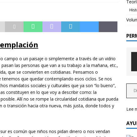
Teorí
His
o de nuevas estructuras flexibles para una opción
Volun
NCES DE REALIDAD EMPODERADA
PER
rogramables la base para la simplificación y eficientización de
ntemplación
tamientos
AVANCES DE REALIDAD EMPODERADA
 Realidad Empoderada es una acción social?
TEORÍA
o campo o un paisaje o simplemente a través de un vidrio
ta, pasan las personas que van a su trabajo a la mañana, etc.,
ida, que se convierten en cotidianas. Pensamos o
tenemos que quedar contemplando esos ciclos. Se nos
hos mandatos sociales y culturales que ya son “lo bueno”,
mas constituyen en lo que voy a describir como: la
 posible. Allí no se rompe la circularidad cotidiana que pueda
n o transición hacia otra nueva, más justa, donde todos y
Lee 
AYU
del sur es común que niños nos pidan dinero o nos vendan