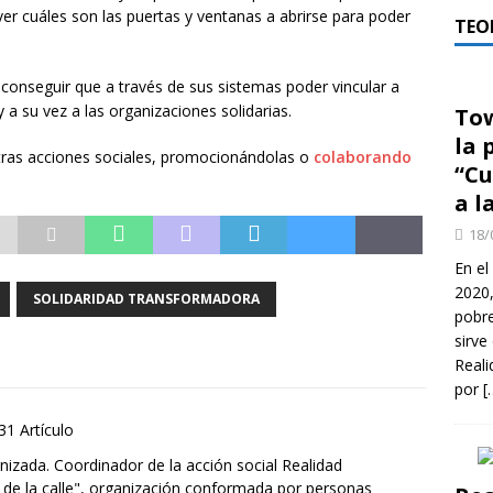
er cuáles son las puertas y ventanas a abrirse para poder
TEO
conseguir que a través de sus sistemas poder vincular a
 a su vez a las organizaciones solidarias.
Tow
la 
tras acciones sociales, promocionándolas o
colaborando
“Cu
a l
18/
En el
2020
SOLIDARIDAD TRANSFORMADORA
pobre
sirve
Reali
por
[
31 Artículo
nizada. Coordinador de la acción social Realidad
de la calle", organización conformada por personas