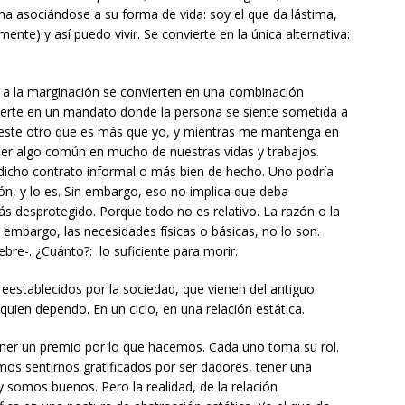
a asociándose a su forma de vida: soy el que da lástima,
mente) y así puedo vivir. Se convierte en la única alternativa:
junto a la marginación se convierten en una combinación
ierte en un mandato donde la persona se siente sometida a
a este otro que es más que yo, y mientras me mantenga en
e ser algo común en mucho de nuestras vidas y trabajos.
 dicho contrato informal o más bien de hecho. Uno podría
ón, y lo es. Sin embargo, eso no implica que deba
s desprotegido. Porque todo no es relativo. La razón o la
n embargo, las necesidades físicas o básicas, no lo son.
re-. ¿Cuánto?: lo suficiente para morir.
reestablecidos por la sociedad, que vienen del antiguo
quien dependo. En un ciclo, en una relación estática.
ner un premio por lo que hacemos. Cada uno toma su rol.
os sentirnos gratificados por ser dadores, tener una
 y somos buenos. Pero la realidad, de la relación