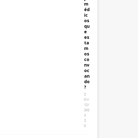
m
éd
ic
os
qu
e
es
ta
m
os
co
nv
oc
an
do
?
01/
12/
202
3
0