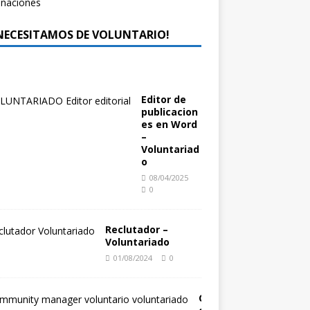
 NECESITAMOS DE VOLUNTARIO!
Editor de
publicacion
es en Word
–
Voluntariad
o
08/04/2025
0
Reclutador –
Voluntariado
01/08/2024
0
C