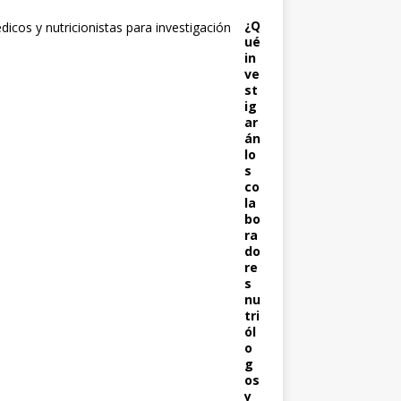
¿Q
ué
in
ve
st
ig
ar
án
lo
s
co
la
bo
ra
do
re
s
nu
tri
ól
o
g
os
y