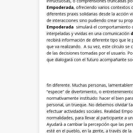
infructuosas, o comprensiones truncadas por
Empoderada
, ofreciendo varios contextos d
diferentes praxis solidarias desde la acción 
de interacciones sino pudiendo crear su prop
Empoderada
simulará el comportamiento de
interpeladas y vividas en una comunicación
d
recibirá información de diferente tipo que le 
que va realizando. A su vez, este círculo se
de las decisiones tomadas por el usuario. 
que dialogará con el futuro acompañante socia
fin diferente. Muchas personas, lamentable
“especie” de divertimiento, o entretenimiento
normativamente instituido: hacer el bien pa
personal, un trueque. No debemos olvidar 
efectuar actividades sociales. Realidad Emp
normalidades, para llevar al participante a u
Ayudará a cambiar la percepción que las pers
esté en el pueblo, en la gente, a través de 