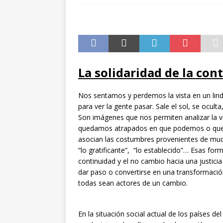
VOLUNTARIOS
[ 06/03/2026 ]
Desarroll
decolonizadora
AVA
[ 27/11/2025 ]
Eventos p
La solidaridad de la co
simulaciones y compor
[ 13/11/2025 ]
¿Por qué
Nos sentamos y perdemos la vista en un lind
para ver la gente pasar. Sale el sol, se ocul
Son imágenes que nos permiten analizar la v
quedamos atrapados en que podemos o que 
asocian las costumbres provenientes de muc
“lo gratificante”, “lo establecido”… Esas for
continuidad y el no cambio hacia una justicia
dar paso o convertirse en una transformació
todas sean actores de un cambio.
En la situación social actual de los países 