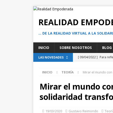
REALIDAD EMPOD
… DE LA REALIDAD VIRTUAL A LA SOLIDAR
INICIO
SOBRE NOSOTROS
BLOG
[ 09/04/2022 ]
Para refl
LAS NOVEDADES
acción social solidaria?
INICIO
TEORÍA
Mirar el mundo con 
[ 05/08/2026 ]
El actuar
transformadoras
TE
Mirar el mundo con
[ 01/08/2026 ]
Cuando e
solidaridad trans
encuentro en la calle
[ 13/07/2026 ]
¿Ser buen
19/03/2020
Gustavo Reimondo
Teorí