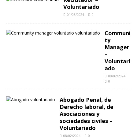
Voluntariado
01/08/2024
0
Communi
ty
Manager
–
Voluntari
ado
09/02/2024
0
Abogado Penal, de
Derecho laboral, de
Asociaciones y
sociedades civiles –
Voluntariado
08/02/2024
0