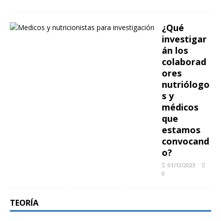
¿Qué
investigar
án los
colaborad
ores
nutriólogo
s y
médicos
que
estamos
convocand
o?
01/12/2023
0
TEORÍA