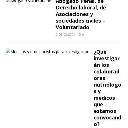
Abogado Penal, de
Derecho laboral, de
Asociaciones y
sociedades civiles –
Voluntariado
08/02/2024
0
¿Qué
investigar
án los
colaborad
ores
nutriólogo
s y
médicos
que
estamos
convocand
o?