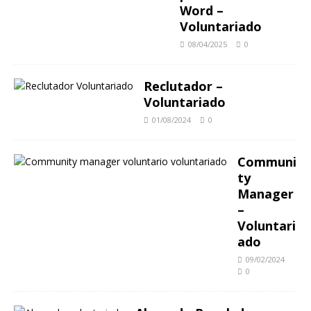
Word –
Voluntariado
08/04/2025
0
Reclutador –
Voluntariado
01/08/2024
0
Communi
ty
Manager
–
Voluntari
ado
09/02/2024
0