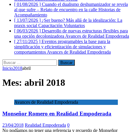
[ 01/08/2026 ]
Cuando el dualismo deshumanizador se revela
al que sufre – Relato de encuentro en la calle
Historias de
Acompañamiento
[ 13/07/2026 ]
¿Ser bueno? Más allá de la idealización: La
praxis social
Capacitación Voluntarios
[ 06/03/2026 ]
Desarrollo de nuevas estructuras flexibles para
una opción decolonizadora
Avances de Realidad Empoderada
[ 27/11/2025 ]
Eventos programables la base para la
simplificación y eficientización de simulaciones y
comportamientos
Avances de Realidad Empoderada
Buscar:
Inicio
2018
abril
Mes:
abril 2018
Avances de Realidad Empoderada
Monseñor Romero en Realidad Empoderada
23/04/2018
Realidad Empoderada
0
No podíamos no tener una referencia y recuerdo de Monseñor