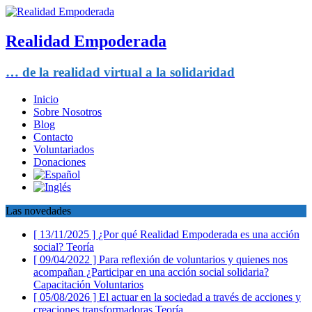
Realidad Empoderada
… de la realidad virtual a la solidaridad
Inicio
Sobre Nosotros
Blog
Contacto
Voluntariados
Donaciones
Las novedades
[ 13/11/2025 ]
¿Por qué Realidad Empoderada es una acción
social?
Teoría
[ 09/04/2022 ]
Para reflexión de voluntarios y quienes nos
acompañan ¿Participar en una acción social solidaria?
Capacitación Voluntarios
[ 05/08/2026 ]
El actuar en la sociedad a través de acciones y
creaciones transformadoras
Teoría