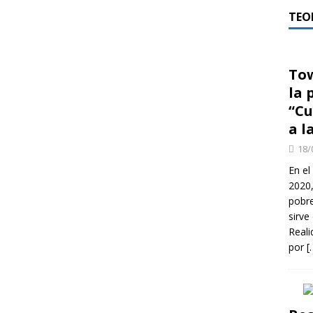
TEO
Tow
la 
“Cu
a l
18/
En el
2020
pobre
sirve
Reali
por
[