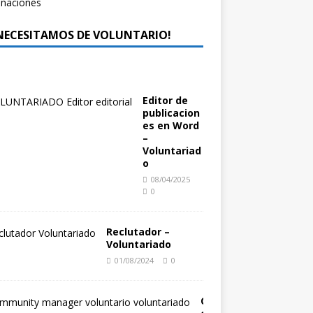
 NECESITAMOS DE VOLUNTARIO!
Editor de
publicacion
es en Word
–
Voluntariad
o
08/04/2025
0
Reclutador –
Voluntariado
01/08/2024
0
C