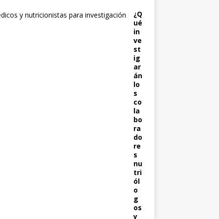
¿Q
ué
in
ve
st
ig
ar
án
lo
s
co
la
bo
ra
do
re
s
nu
tri
ól
o
g
os
y