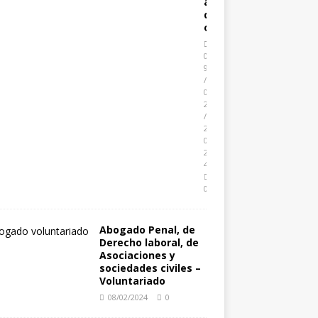
a
d
o
0
9
/
0
2
/
2
0
2
4
0
Abogado Penal, de
Derecho laboral, de
Asociaciones y
sociedades civiles –
Voluntariado
08/02/2024
0