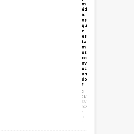
m
éd
ic
os
qu
e
es
ta
m
os
co
nv
oc
an
do
?
01/
12/
202
3
0