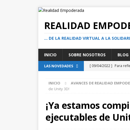
REALIDAD EMPOD
… DE LA REALIDAD VIRTUAL A LA SOLIDAR
INICIO
SOBRE NOSOTROS
BLOG
[ 09/04/2022 ]
Para refl
LAS NOVEDADES
acción social solidaria?
INICIO
AVANCES DE REALIDAD EMPOD
[ 05/08/2026 ]
El actuar
de Unity 3D!
transformadoras
TE
¡Ya estamos compi
[ 01/08/2026 ]
Cuando e
ejecutables de Uni
encuentro en la calle
[ 13/07/2026 ]
¿Ser buen