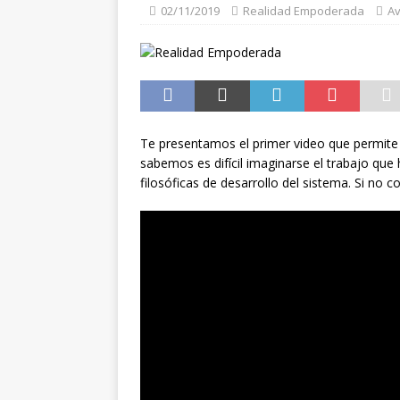
02/11/2019
Realidad Empoderada
Av
VOLUNTARIOS
[ 06/03/2026 ]
Desarroll
decolonizadora
AVA
[ 27/11/2025 ]
Eventos p
simulaciones y compor
Te presentamos el primer video que permite
sabemos es difícil imaginarse el trabajo que 
[ 13/11/2025 ]
¿Por qué
filosóficas de desarrollo del sistema. Si n