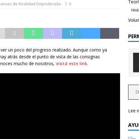
Teorí
ances de Realidad Empoderada
0
His
o de nuevas estructuras flexibles para una opción
Volun
NCES DE REALIDAD EMPODERADA
PER
rogramables la base para la simplificación y eficientización de
tamientos
AVANCES DE REALIDAD EMPODERADA
 ver un poco del progreso realizado. Aunque como ya
hay atrás desde el punto de vista de las consignas
 Realidad Empoderada es una acción social?
TEORÍA
o conoces mucho de nosotros,
visitá este link
.
Lee 
AYU