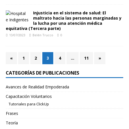
Injusticia en el sistema de salud: El
maltrato hacia las personas marginadas y
la lucha por una atención médica
equitativa (Tercera parte)
13/07/2023
Belén Trucco
0
«
1
2
3
4
…
11
»
CATEGORÍAS DE PUBLICACIONES
Avances de Realidad Empoderada
Capacitación Voluntarios
Tutoriales para ClickUp
Frases
Teoría