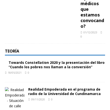
médicos
que
estamos
convocand
o?
01/12/2023
0
TEORÍA
Towards Constellation 2020 y la presentación del libro
“Cuando los pobres nos llaman a la conversión”
18/05/2021
0
Realidad Empoderada en el programa de
radio de la Universidad de Cundinamarca
09/11/2020
0