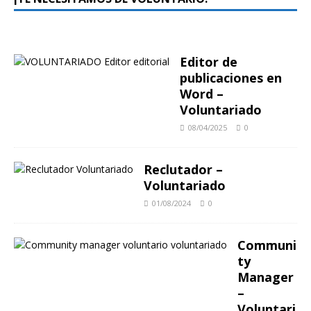
Editor de
publicaciones en
Word –
Voluntariado
08/04/2025
0
Reclutador –
Voluntariado
01/08/2024
0
Communi
ty
Manager
–
Voluntari