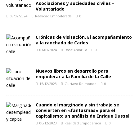
Asociaciones y sociedades civiles –
Voluntariado
08/02/2024
Realidad Empoderada
0
Crónicas de visitación. El acompañamiento
a la ranchada de Carlos
03/01/2024
Isaac Amarilla
0
Nuevos libros en desarrollo para
empoderar a la Familia de la Calle
15/12/2023
Gustavo Reimondo
0
Cuando el marginado y sin trabajo se
convierten en «fantasmas» para el
capitalismo: un análisis de Enrique Dussel
06/12/2023
Realidad Empoderada
0