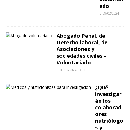
ado
09/02/2024
0
Abogado Penal, de
Derecho laboral, de
Asociaciones y
sociedades civiles –
Voluntariado
08/02/2024
0
¿Qué
investigar
án los
colaborad
ores
nutriólogo
s y