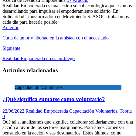
Acerca de Realidad Empoderada
57 Artículo
Realidad Empoderada es una acción social tecnológica que estamos
desarrollando para impulsar el empoderamiento solidario. En
Solidaridad Transformadora en Movimiento S. ASOC. trabajamos
cada día para hacerla posible.
Sitio
Facebook
Instagram
Twitter
LinkedIn
Anterior
web
Carta de amor y libertad en la amistad con el necesitado
Siguiente
Realidad Empoderada no es un Juego
Artículos relacionados
Capacitación Voluntarios
¿Qué significa sumarse como voluntario?
22/06/2022
Realidad Empoderada
Capacitación Voluntarios
,
Teoría
0
Qué tal si analizamos que significa colaborar solidariamente con una
acción a favor de los sectores marginados. Podríamos comenzar
pensando en la acción y sus destinatarios. Estos últimos, como