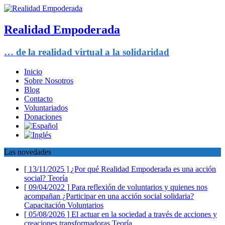
Realidad Empoderada
… de la realidad virtual a la solidaridad
Inicio
Sobre Nosotros
Blog
Contacto
Voluntariados
Donaciones
Las novedades
[ 13/11/2025 ]
¿Por qué Realidad Empoderada es una acción
social?
Teoría
[ 09/04/2022 ]
Para reflexión de voluntarios y quienes nos
acompañan ¿Participar en una acción social solidaria?
Capacitación Voluntarios
[ 05/08/2026 ]
El actuar en la sociedad a través de acciones y
creaciones transformadoras
Teoría