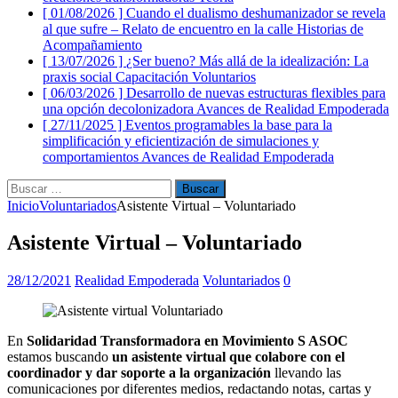
[ 01/08/2026 ]
Cuando el dualismo deshumanizador se revela
al que sufre – Relato de encuentro en la calle
Historias de
Acompañamiento
[ 13/07/2026 ]
¿Ser bueno? Más allá de la idealización: La
praxis social
Capacitación Voluntarios
[ 06/03/2026 ]
Desarrollo de nuevas estructuras flexibles para
una opción decolonizadora
Avances de Realidad Empoderada
[ 27/11/2025 ]
Eventos programables la base para la
simplificación y eficientización de simulaciones y
comportamientos
Avances de Realidad Empoderada
Buscar:
Inicio
Voluntariados
Asistente Virtual – Voluntariado
Asistente Virtual – Voluntariado
28/12/2021
Realidad Empoderada
Voluntariados
0
En
Solidaridad Transformadora en Movimiento S ASOC
estamos buscando
un asistente virtual que colabore con el
coordinador y dar soporte a la organización
llevando las
comunicaciones por diferentes medios, redactando notas, cartas y