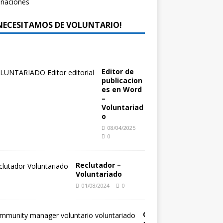
 NECESITAMOS DE VOLUNTARIO!
Editor de
publicacion
es en Word
–
Voluntariad
o
08/04/2025
0
Reclutador –
Voluntariado
01/08/2024
0
C