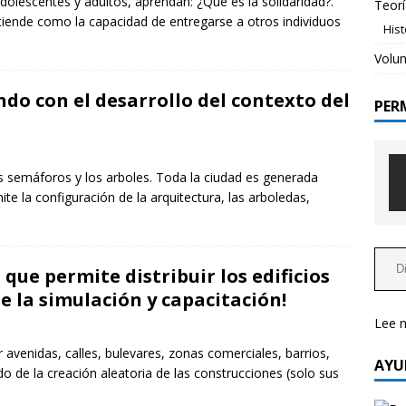
lescentes y adultos, aprendan: ¿Que es la solidaridad?.
Teorí
ntiende como la capacidad de entregarse a otros individuos
His
o de nuevas estructuras flexibles para una opción
Volun
NCES DE REALIDAD EMPODERADA
o con el desarrollo del contexto del
PER
rogramables la base para la simplificación y eficientización de
tamientos
AVANCES DE REALIDAD EMPODERADA
 Realidad Empoderada es una acción social?
TEORÍA
os semáforos y los arboles. Toda la ciudad es generada
 la configuración de la arquitectura, las arboledas,
ue permite distribuir los edificios
de la simulación y capacitación!
Lee 
r avenidas, calles, bulevares, zonas comerciales, barrios,
AYU
do de la creación aleatoria de las construcciones (solo sus