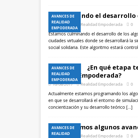
Culminando el desarrollo 
AVANCES DE
REALIDAD
13/09/2017
Realidad Empoderada
0
EMPODERADA
Estamos culminando el desarrollo de los algo
ciudades virtuales donde se desarrollará la s
social solidaria. Este algoritmo estará contr
¿En qué etapa t
AVANCES DE
Realidad Empoderada?
REALIDAD
EMPODERADA
16/08/2017
Realidad Empoderada
0
Actualmente estamos programando los algori
en que se desarrollará el entorno de simulaci
concientización y su desarrollo teórico
[…]
¡Publicamos algunos avanc
AVANCES DE
REALIDAD
12/05/2017
Realidad Empoderada
0