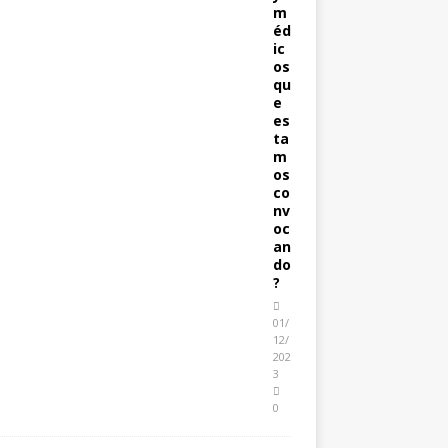
m
éd
ic
os
qu
e
es
ta
m
os
co
nv
oc
an
do
?
01/
12/
202
3
0