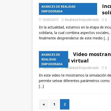
Inc
AVANCES DE REALIDAD
EMPODERADA
sol
13/03/2017
Realidad Empoderada
0
En la actualidad, estamos en la etapa de in
solidaria, la cual combina aspectos sociales,
finalmente desprenderse de este medio
[…]
Video mostrand
AVANCES DE
en al ciudad virtual
REALIDAD
EMPODERADA
10/01/2017
Realidad Empoderada
0
En este video te mostramos la simulación de la
permite setear diferentes parámetros como ser
[…]
«
1
2