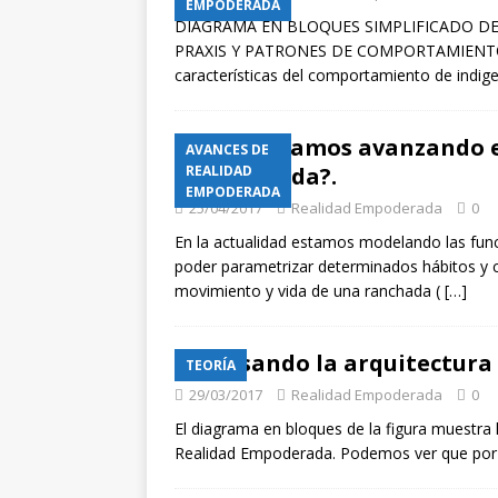
EMPODERADA
DIAGRAMA EN BLOQUES SIMPLIFICADO DEL I
PRAXIS Y PATRONES DE COMPORTAMIENTO : E
características del comportamiento de indig
¿Cómo vamos avanzando en
AVANCES DE
Empoderada?.
REALIDAD
EMPODERADA
25/04/2017
Realidad Empoderada
0
En la actualidad estamos modelando las funcio
poder parametrizar determinados hábitos y 
movimiento y vida de una ranchada (
[…]
Pensando la arquitectura
TEORÍA
29/03/2017
Realidad Empoderada
0
El diagrama en bloques de la figura muestra 
Realidad Empoderada. Podemos ver que por 