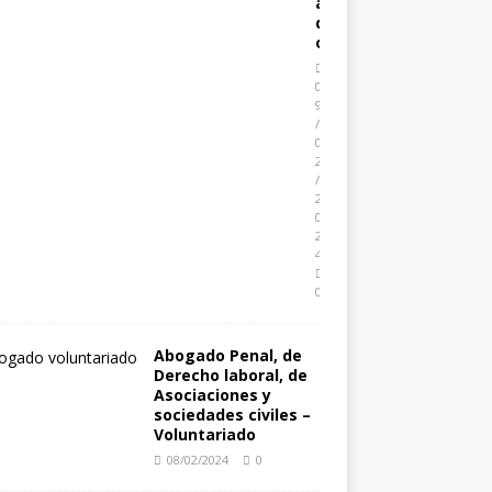
a
d
o
0
9
/
0
2
/
2
0
2
4
0
Abogado Penal, de
Derecho laboral, de
Asociaciones y
sociedades civiles –
Voluntariado
08/02/2024
0