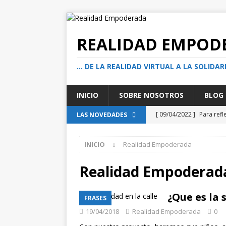
REALIDAD EMPOD
… DE LA REALIDAD VIRTUAL A LA SOLIDAR
INICIO
SOBRE NOSOTROS
BLOG
[ 09/04/2022 ]
Para refl
LAS NOVEDADES
acción social solidaria?
INICIO
Realidad Empoderada
[ 05/08/2026 ]
El actuar
transformadoras
TE
Realidad Empoderad
[ 01/08/2026 ]
Cuando e
¿Que es la 
FRASES
encuentro en la calle
19/04/2018
Realidad Empoderada
0
[ 13/07/2026 ]
¿Ser buen