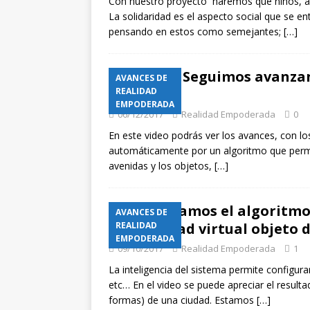
Con nuestro proyecto haremos que niños, ado
VOLUNTARIOS
La solidaridad es el aspecto social que se e
pensando en estos como semejantes;
[…]
[ 06/03/2026 ]
Desarroll
decolonizadora
AVA
Seguimos avanzand
AVANCES DE
[ 27/11/2025 ]
Eventos p
sistema
REALIDAD
EMPODERADA
simulaciones y compor
06/12/2017
Realidad Empoderada
0
[ 13/11/2025 ]
¿Por qué
En este video podrás ver los avances, con l
automáticamente por un algoritmo que permite
avenidas y los objetos,
[…]
¡Terminamos el algoritmo q
AVANCES DE
en la ciudad virtual objeto 
REALIDAD
EMPODERADA
09/10/2017
Realidad Empoderada
1
La inteligencia del sistema permite configura
etc… En el video se puede apreciar el resulta
formas) de una ciudad. Estamos
[…]