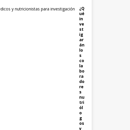
¿Q
ué
in
ve
st
ig
ar
án
lo
s
co
la
bo
ra
do
re
s
nu
tri
ól
o
g
os
y