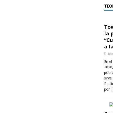
TEO
Tow
la 
“Cu
a l
18/
En el
2020
pobre
sirve
Reali
por
[